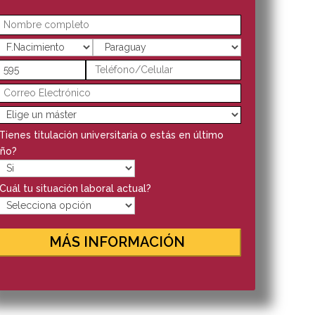
Tienes titulación universitaria o estás en último
ño?
Cuál tu situación laboral actual?