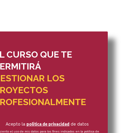
L CURSO QUE TE
ERMITIRÁ
ESTIONAR LOS
PROYECTOS
ROFESIONALMENTE
Acepto la
política de privacidad
de datos
iento el uso de mis datos para los fines indicados en la política de